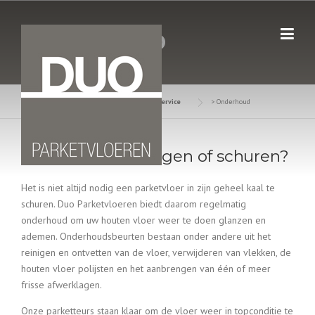
Skip
to
ONDERHOUD
content
Duo Parketvloeren
>
Diensten & Service
>
Onderhoud
Houten vloer reinigen of schuren?
Het is niet altijd nodig een parketvloer in zijn geheel kaal te
schuren. Duo Parketvloeren biedt daarom regelmatig
onderhoud om uw houten vloer weer te doen glanzen en
ademen. Onderhoudsbeurten bestaan onder andere uit het
reinigen en ontvetten van de vloer, verwijderen van vlekken, de
houten vloer polijsten en het aanbrengen van één of meer
frisse afwerklagen.
Onze parketteurs staan klaar om de vloer weer in topconditie te