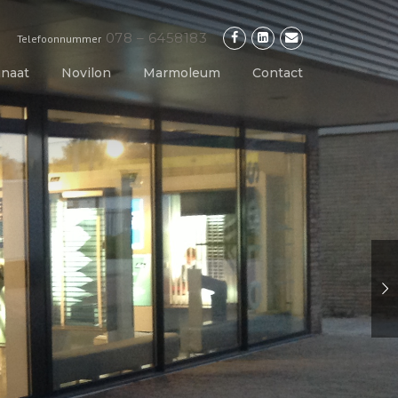
078 – 6458183
Telefoonnummer
naat
Novilon
Marmoleum
Contact