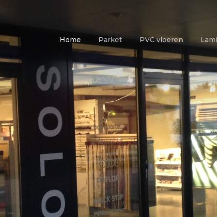
Home
Parket
PVC vloeren
Lami