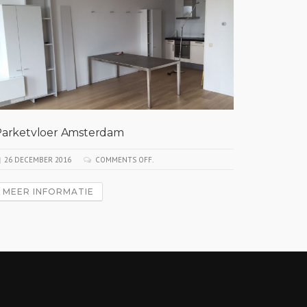
Parketvloer Amsterdam
PVCvloe
26 DECEMBER 2016
COMMENTS OFF.
26 DECEM
MEER INFORMATIE
MEER I