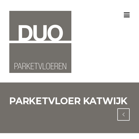
Skip
to
content
PARKETVLOER KATWIJK