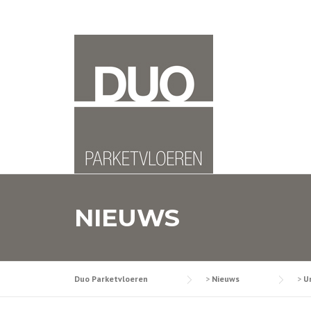
Skip
to
content
NIEUWS
Duo Parketvloeren
>
Nieuws
>
U