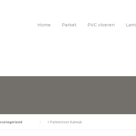
Home
Parket
PVC vloeren
Lami
ncategorized
>
Parketvloer Katwijk