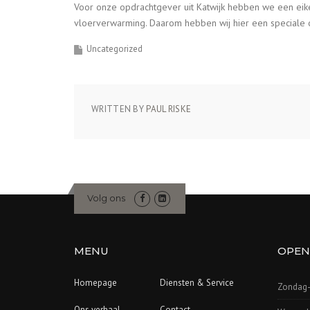
Voor onze opdrachtgever uit Katwijk hebben we een ei
vloerverwarming. Daarom hebben wij hier een speciale 
Uncategorized
WRITTEN BY
PAUL RISKE
Volg ons
MENU
OPEN
Homepage
Diensten & Service
Zondag-
Ons verhaal
Contact