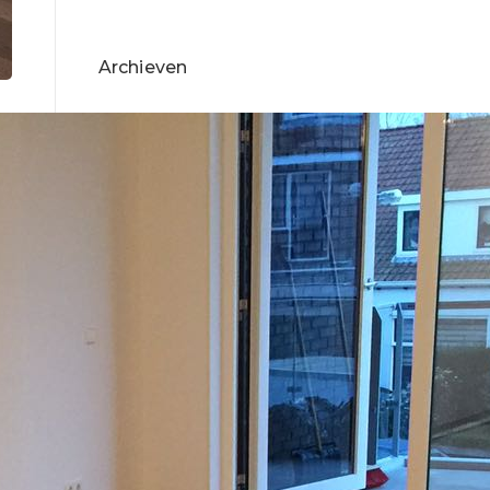
Archieven
december 2016
Search News
Zoeken
naar: