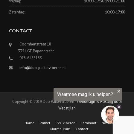
Vrijdag:
10:00-17:30 19:00-21.00
Zaterdag:
10:00-17:00
CONTACT
Coornhertstraat 18
3351 GE Papendrecht
078-6458183
info@duo-parketvloeren.nl
Copyright © 2019 Duo Parketvloeren -
Webdesign & Hosting door
Webstijlen
Home
Parket
PVC vloeren
Laminaat
Novilon
Marmoleum
Contact